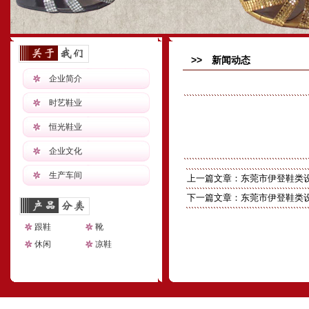
>> 新闻动态
企业简介
时艺鞋业
恒光鞋业
企业文化
生产车间
上一篇文章：
东莞市伊登鞋类
下一篇文章：
东莞市伊登鞋类
跟鞋
靴
休闲
凉鞋